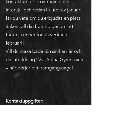
kontaktad för provträning och
intervju, och redan i slutet av januari
får du veta om du erbjudits en plats.
Säkerställ din framtid genom att
tacka ja under första veckan i
februari!
Vill du maxa både din simkarriär och
din utbildning? Välj Solna Gymnasium
– här börjar din framgångssaga!
Kontaktuppgifter:
Alexander Almeida-Sundell, ansvarig
Simning
alexander.almeida-sundell@solna.se